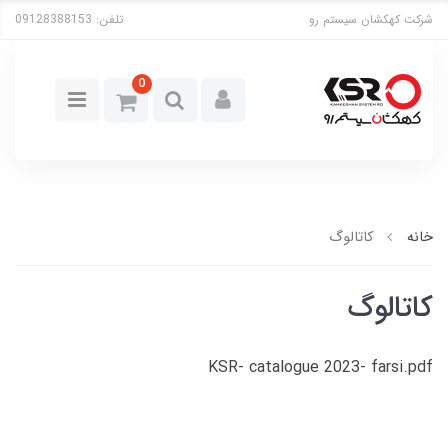
شرکت کهکشان سیستم رو
تلفن:
09128388153
0
خانه
کاتالوگ
کاتالوگ
KSR- catalogue 2023- farsi.pdf