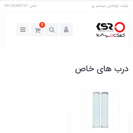
شرکت کهکشان سیستم رو
تلفن:
09128388153
0
درب های خاص