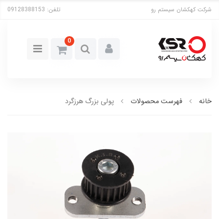
شرکت کهکشان سیستم رو
تلفن:
09128388153
0
خانه
فهرست محصولات
پولی بزرگ هرزگرد