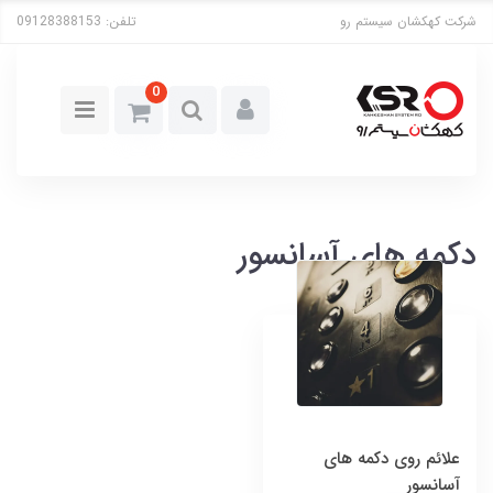
شرکت کهکشان سیستم رو
تلفن:
09128388153
0
دکمه های آسانسور
علائم روی دکمه های
آسانسور