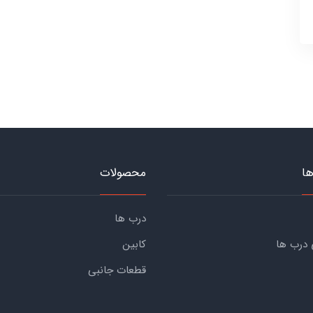
ها
محصولات
درب ها
 درب ها
کابین
قطعات جانبی