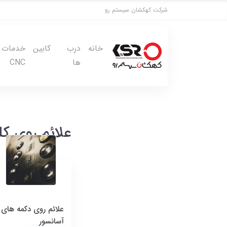
شرکت کهکشان سیستم رو
خانه
درب
کابین
خدمات پا
ها
CNC
علائم روی ک
علائم روی دکمه های
آسانسور