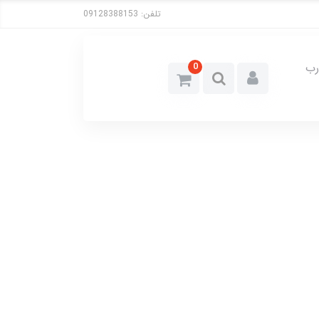
تلفن:
09128388153
رب
0