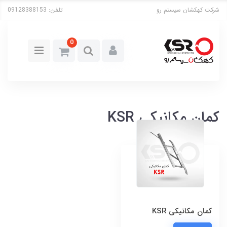
شرکت کهکشان سیستم رو
تلفن:
09128388153
0
کمان مکانیکی KSR
کمان مکانیکی KSR