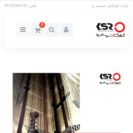
شرکت کهکشان سیستم رو
تلفن:
09128388153
0