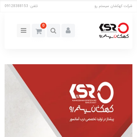
شرکت کهکشان سیستم رو
تلفن:
09128388153
0