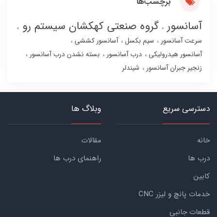
برچسب‌ها
آسانسور
گروه صنعتی کهکشان سیستم رو
سرعت آسانسور
سیم بکسل
آسانسور کششی
آسانسور هیدرولیکی
درب آسانسور
بسته نشدن درب آسانسور
زنجیر جبران آسانسور
شیندلر
دسترسی سریع
وبلاگ ها
خانه
مقالات
درب ها
راهنمای درب ها
کابین
خدمات پانچ و لیزر CNC
قطعات جانبی